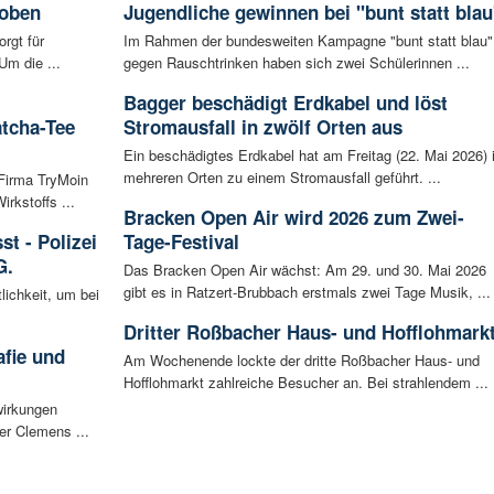
hoben
Jugendliche gewinnen bei "bunt statt blau
rgt für
Im Rahmen der bundesweiten Kampagne "bunt statt blau"
Um die ...
gegen Rauschtrinken haben sich zwei Schülerinnen ...
Bagger beschädigt Erdkabel und löst
atcha-Tee
Stromausfall in zwölf Orten aus
Ein beschädigtes Erdkabel hat am Freitag (22. Mai 2026) 
mehreren Orten zu einem Stromausfall geführt. ...
 Firma TryMoin
kstoffs ...
Bracken Open Air wird 2026 zum Zwei-
t - Polizei
Tage-Festival
G.
Das Bracken Open Air wächst: Am 29. und 30. Mai 2026
gibt es in Ratzert-Brubbach erstmals zwei Tage Musik, ...
lichkeit, um bei
Dritter Roßbacher Haus- und Hofflohmark
afie und
Am Wochenende lockte der dritte Roßbacher Haus- und
Hofflohmarkt zahlreiche Besucher an. Bei strahlendem ...
wirkungen
er Clemens ...