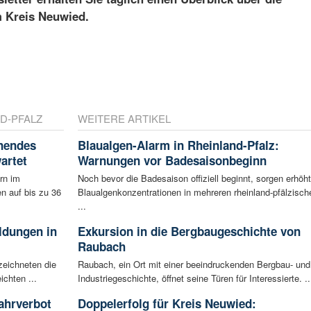
m Kreis Neuwied.
D-PFALZ
WEITERE ARTIKEL
nnendes
Blaualgen-Alarm in Rheinland-Pfalz:
artet
Warnungen vor Badesaisonbeginn
rn im
Noch bevor die Badesaison offiziell beginnt, sorgen erhöh
n auf bis zu 36
Blaualgenkonzentrationen in mehreren rheinland-pfälzisch
...
ldungen in
Exkursion in die Bergbaugeschichte von
Raubach
zeichneten die
Raubach, ein Ort mit einer beeindruckenden Bergbau- und
ichten ...
Industriegeschichte, öffnet seine Türen für Interessierte. ..
ahrverbot
Doppelerfolg für Kreis Neuwied: