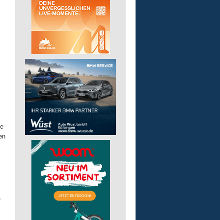
te
en
.