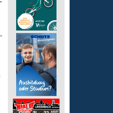
"
in
t