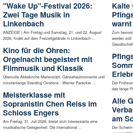
"Wake Up"-Festival 2026:
Kalte
Zwei Tage Musik in
Pfing
Linkenbach
warnt
ANZEIGE | Am Freitag und Samstag, 21. und 22. August
Zum bevorst
2026, findet auf dem Freizeitgelände in Linkenbach ...
werden soll
Gesellschaft
Kino für die Ohren:
Pfing
Orgelnacht begeistert mit
Somme
Filmmusik und Klassik
Erleb
Übervolle Abteikirche Marienstatt, Gänsehautmomente und
minutenlange Standing Ovations - Werner Parecker ...
Der Frühsom
das lange P
Meisterklasse mit
Alle 
Sopranistin Chen Reiss im
Verb
Schloss Engers
am Sc
Am Freitag, 31. Juli 2026, bietet sich Interessierte eine
musikalische Gelegenheit: Die international ...
Der Schwimm