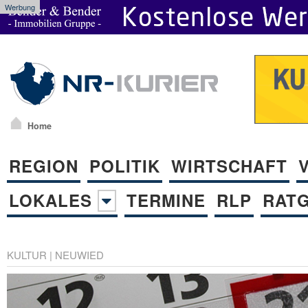
Werbung
Home
REGION
POLITIK
WIRTSCHAFT
LOKALES
TERMINE
RLP
RAT
KULTUR
|
NEUWIED