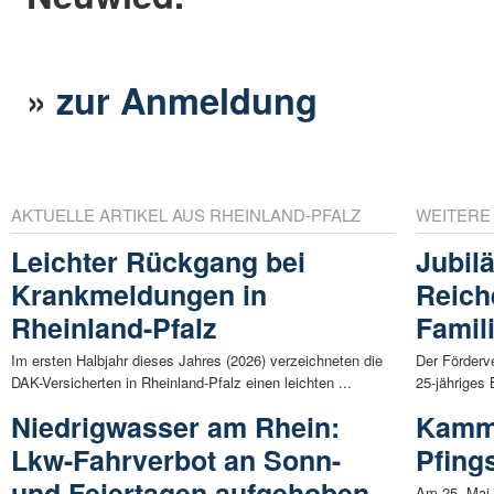
»
zur Anmeldung
AKTUELLE ARTIKEL AUS RHEINLAND-PFALZ
WEITERE
Leichter Rückgang bei
Jubil
Krankmeldungen in
Reich
Rheinland-Pfalz
Famil
Im ersten Halbjahr dieses Jahres (2026) verzeichneten die
Der Förderve
DAK-Versicherten in Rheinland-Pfalz einen leichten ...
25-jähriges
Niedrigwasser am Rhein:
Kamm
Lkw-Fahrverbot an Sonn-
Pfing
und Feiertagen aufgehoben
Am 25. Mai 