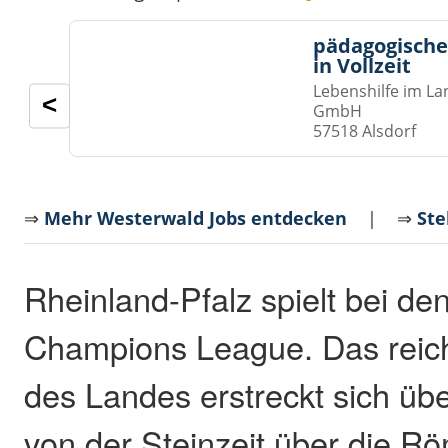
pädagogische
in Vollzeit
Lebenshilfe im La
<
GmbH
57518 Alsdorf
⇒
Mehr Westerwald Jobs entdecken
| ⇒
Ste
Rheinland-Pfalz spielt bei de
Champions League. Das reich
des Landes erstreckt sich üb
von der Steinzeit über die Rö