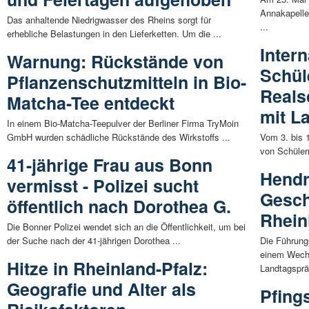
Annakapelle
Das anhaltende Niedrigwasser des Rheins sorgt für
...
erhebliche Belastungen in den Lieferketten. Um die ...
Inter
Warnung: Rückstände von
Schül
Pflanzenschutzmitteln in Bio-
Reals
Matcha-Tee entdeckt
mit L
In einem Bio-Matcha-Teepulver der Berliner Firma TryMoin
GmbH wurden schädliche Rückstände des Wirkstoffs ...
Vom 3. bis 
von Schüler
41-jährige Frau aus Bonn
Hendr
vermisst - Polizei sucht
Gesch
öffentlich nach Dorothea G.
Rhein
Die Bonner Polizei wendet sich an die Öffentlichkeit, um bei
der Suche nach der 41-jährigen Dorothea ...
Die Führung
einem Wechs
Hitze in Rheinland-Pfalz:
Landtagspräs
Geografie und Alter als
Pfing