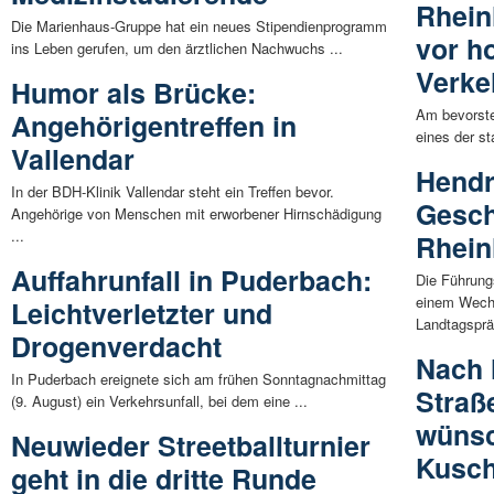
Rhein
Die Marienhaus-Gruppe hat ein neues Stipendienprogramm
vor 
ins Leben gerufen, um den ärztlichen Nachwuchs ...
Verk
Humor als Brücke:
Am bevorst
Angehörigentreffen in
eines der s
Vallendar
Hendr
In der BDH-Klinik Vallendar steht ein Treffen bevor.
Gesch
Angehörige von Menschen mit erworbener Hirnschädigung
...
Rhein
Auffahrunfall in Puderbach:
Die Führung
einem Wechs
Leichtverletzter und
Landtagspräs
Drogenverdacht
Nach 
In Puderbach ereignete sich am frühen Sonntagnachmittag
Straß
(9. August) ein Verkehrsunfall, bei dem eine ...
wünsc
Neuwieder Streetballturnier
Kusch
geht in die dritte Runde