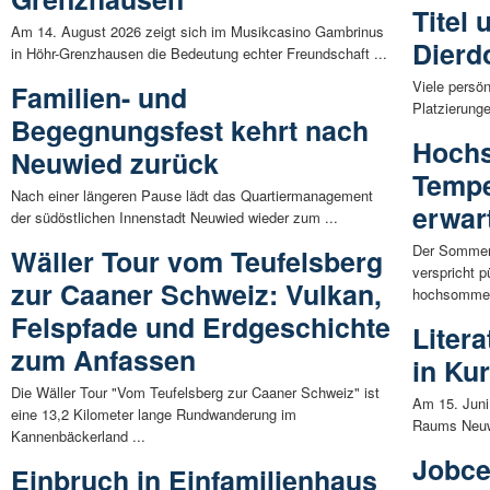
Titel 
Am 14. August 2026 zeigt sich im Musikcasino Gambrinus
Dierd
in Höhr-Grenzhausen die Bedeutung echter Freundschaft ...
Viele persön
Familien- und
Platzierunge
Begegnungsfest kehrt nach
Hoch
Neuwied zurück
Tempe
Nach einer längeren Pause lädt das Quartiermanagement
erwar
der südöstlichen Innenstadt Neuwied wieder zum ...
Der Sommer 
Wäller Tour vom Teufelsberg
verspricht 
zur Caaner Schweiz: Vulkan,
hochsommerl
Felspfade und Erdgeschichte
Liter
zum Anfassen
in Ku
Die Wäller Tour "Vom Teufelsberg zur Caaner Schweiz" ist
Am 15. Juni
eine 13,2 Kilometer lange Rundwanderung im
Raums Neuwi
Kannenbäckerland ...
Jobce
Einbruch in Einfamilienhaus