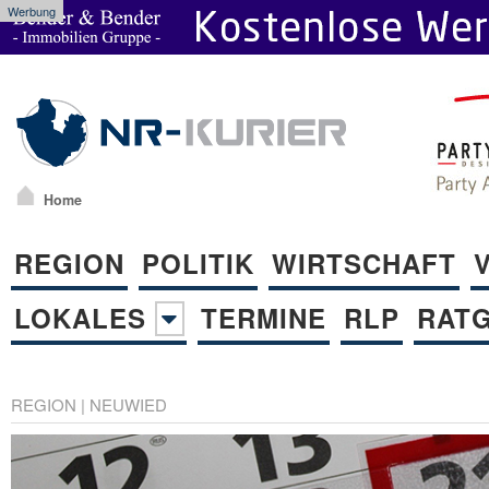
Werbung
Home
REGION
POLITIK
WIRTSCHAFT
LOKALES
TERMINE
RLP
RAT
REGION
|
NEUWIED