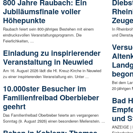
800 Jahre Raubach: Ein
Diebs
Jubiläumsfinale voller
Rhein
Höhepunkte
Zeug
Raubach feiert sein 800-jähriges Bestehen mit einem
In Rheinbro
eindrucksvollen Veranstaltungsprogramm. Die
und Diensta
Feierlichkeiten, ...
Versu
Einladung zu inspirierender
Alten
Veranstaltung in Neuwied
Landg
Am 16. August 2026 lädt die Hl. Kreuz-Kirche in Neuwied
bego
zu einer inspirierenden Veranstaltung ein. Unter ...
Bei dem Lan
10.000ster Besucher im
20-jährigen
Familienfreibad Oberbieber
Bad H
geehrt
Empfe
Das Familienfreibad Oberbieber feierte am vergangenen
und S
Sonntag (9. August 2926) einen besonderen Meilenstein. ...
ANZEIGE | D
Sicherheitsp