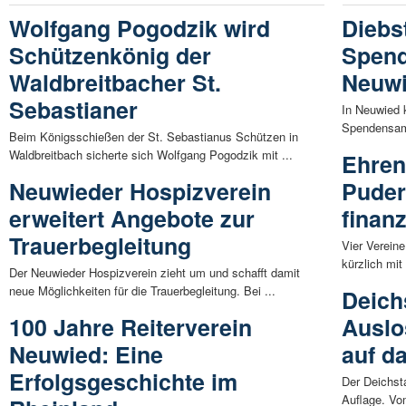
Wolfgang Pogodzik wird
Diebs
Schützenkönig der
Spen
Waldbreitbacher St.
Neuw
Sebastianer
In Neuwied 
Spendensamml
Beim Königsschießen der St. Sebastianus Schützen in
Waldbreitbach sicherte sich Wolfgang Pogodzik mit ...
Ehren
Neuwieder Hospizverein
Puder
erweitert Angebote zur
finan
Trauerbegleitung
Vier Verein
kürzlich mi
Der Neuwieder Hospizverein zieht um und schafft damit
neue Möglichkeiten für die Trauerbegleitung. Bei ...
Deich
100 Jahre Reiterverein
Auslo
Neuwied: Eine
auf da
Erfolgsgeschichte im
Der Deichsta
Auflage. Vom