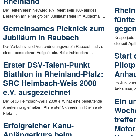
Rheinland
Rhein
Der Reiterverein Neuwied e.V. feiert sein 100-jähriges
Bestehen mit einer großen Jubiläumsfeier im Aubachtal. ...
fünfte
Gemeinsames Picknick zum
gegen
Jubiläum in Raubach
Knapp jede 
die seit Apr
Der Verkehrs- und Verschönerungsverein Raubach lud zu
einem besonderen Ereignis ein. Bei strahlendem ...
Start
Erster DSV-Talent-Punkt
Pilotp
Biathlon in Rheinland-Pfalz:
Anha
SRC Heimbach-Weis 2000
Im Juni 2026
Anhausen, d
e.V. ausgezeichnet
Ein u
Der SRC Heimbach-Weis 2000 e.V. hat eine bedeutende
Anerkennung erhalten. Als erster Skiverein in Rheinland-
Woche
Pfalz ...
treffe
Erfolgreicher Kanu-
Motor
Anfängerkurs beim