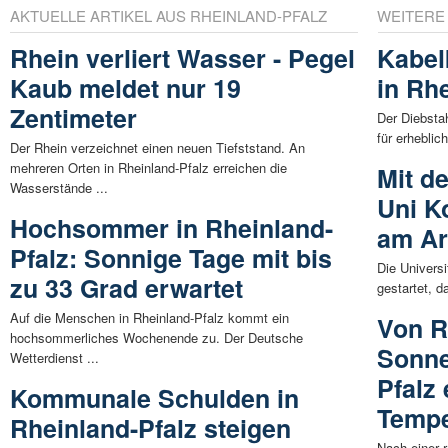
AKTUELLE ARTIKEL AUS RHEINLAND-PFALZ
WEITERE
Rhein verliert Wasser - Pegel
Kabel
Kaub meldet nur 19
in Rh
Zentimeter
Der Diebsta
für erhebli
Der Rhein verzeichnet einen neuen Tiefststand. An
mehreren Orten in Rheinland-Pfalz erreichen die
Mit d
Wasserstände ...
Uni K
Hochsommer in Rheinland-
am Ar
Pfalz: Sonnige Tage mit bis
Die Universi
zu 33 Grad erwartet
gestartet, d
Auf die Menschen in Rheinland-Pfalz kommt ein
Von R
hochsommerliches Wochenende zu. Der Deutsche
Sonne
Wetterdienst ...
Pfalz
Kommunale Schulden in
Tempe
Rheinland-Pfalz steigen
Nach einer 