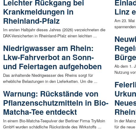
Leichter Rückgang bei
Einla
Krankmeldungen in
Linz 
Rheinland-Pfalz
Am 23. Mai 
spannenden 
Im ersten Halbjahr dieses Jahres (2026) verzeichneten die
DAK-Versicherten in Rheinland-Pfalz einen leichten ...
Neuwi
Niedrigwasser am Rhein:
Regel
Lkw-Fahrverbot an Sonn-
Bürge
und Feiertagen aufgehoben
Ab dem 1. J
Nutzung von
Das anhaltende Niedrigwasser des Rheins sorgt für
erhebliche Belastungen in den Lieferketten. Um die ...
Feierl
Warnung: Rückstände von
Urkun
Pflanzenschutzmitteln in Bio-
Neues
Matcha-Tee entdeckt
Rhein
In einem Bio-Matcha-Teepulver der Berliner Firma TryMoin
In der Main
GmbH wurden schädliche Rückstände des Wirkstoffs ...
für die neue