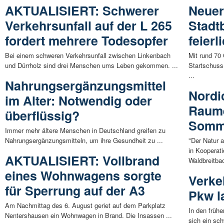
AKTUALISIERT: Schwerer
Neuer
Verkehrsunfall auf der L 265
Stadt
fordert mehrere Todesopfer
feierl
Bei einem schweren Verkehrsunfall zwischen Linkenbach
Mit rund 70
und Dürrholz sind drei Menschen ums Leben gekommen. ...
Startschuss
...
Nahrungsergänzungsmittel
Nordic
im Alter: Notwendig oder
Raume
überflüssig?
Somme
Immer mehr ältere Menschen in Deutschland greifen zu
Nahrungsergänzungsmitteln, um ihre Gesundheit zu ...
"Der Natur a
in Kooperat
AKTUALISIERT: Vollbrand
Waldbreitba
eines Wohnwagens sorgte
Verke
für Sperrung auf der A3
Pkw l
Am Nachmittag des 6. August geriet auf dem Parkplatz
In den früh
Nentershausen ein Wohnwagen in Brand. Die Insassen ...
sich ein sch