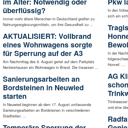
im Alter: Notwendig oder
Pkw l
überflüssig?
In den früh
sich ein sch
Immer mehr ältere Menschen in Deutschland greifen zu
Nahrungsergänzungsmitteln, um ihre Gesundheit zu ...
Tragi
AKTUALISIERT: Vollbrand
Honne
eines Wohnwagens sorgte
Bewoh
für Sperrung auf der A3
In der Nach
folgenschwe
Am Nachmittag des 6. August geriet auf dem Parkplatz
Honnef. ...
Nentershausen ein Wohnwagen in Brand. Die Insassen ...
AG Kl
Sanierungsarbeiten an
schon
Bordsteinen in Neuwied
Trink
starten
Trinkwasser
In Neuwied beginnen ab dem 17. August umfassende
und eine üb
Sanierungsarbeiten an Bordsteinen in verschiedenen
Stadtteilen. ...
Radfa
Temporäre Sperrung der
Genie