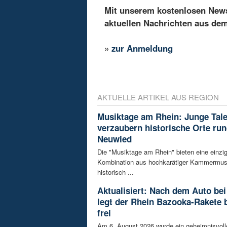
Mit unserem kostenlosen Newsl
aktuellen Nachrichten aus de
»
zur Anmeldung
AKTUELLE ARTIKEL AUS REGION
Musiktage am Rhein: Junge Tal
verzaubern historische Orte ru
Neuwied
Die "Musiktage am Rhein" bieten eine einzig
Kombination aus hochkarätiger Kammermus
historisch ...
Aktualisiert: Nach dem Auto bei
legt der Rhein Bazooka-Rakete 
frei
Am 6. August 2026 wurde ein geheimnisvol