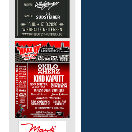
Kita - Assistenz (m/w/d)
Lebenshilfe im Landkreis Altenk
GmbH
57555 Mudersbach