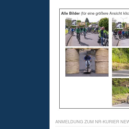
Alle Bilder
(für eine größere Ansicht klic
ANMELDUNG ZUM NR-KURIER NE