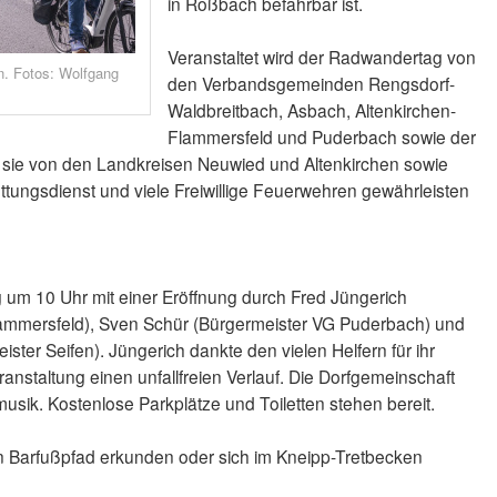
in Roßbach befahrbar ist.
Veranstaltet wird der Radwandertag von
en. Fotos: Wolfgang
den Verbandsgemeinden Rengsdorf-
Waldbreitbach, Asbach, Altenkirchen-
Flammersfeld und Puderbach sowie der
n sie von den Landkreisen Neuwied und Altenkirchen sowie
ttungsdienst und viele Freiwillige Feuerwehren gewährleisten
g um 10 Uhr mit einer Eröffnung durch Fred Jüngerich
lammersfeld), Sven Schür (Bürgermeister VG Puderbach) und
ster Seifen). Jüngerich dankte den vielen Helfern für ihr
staltung einen unfallfreien Verlauf. Die Dorfgemeinschaft
usik. Kostenlose Parkplätze und Toiletten stehen bereit.
n Barfußpfad erkunden oder sich im Kneipp-Tretbecken