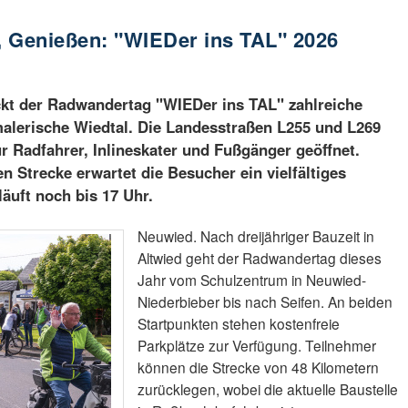
, Genießen: "WIEDer ins TAL" 2026
ckt der Radwandertag "WIEDer ins TAL" zahlreiche
malerische Wiedtal. Die Landesstraßen L255 und L269
ür Radfahrer, Inlineskater und Fußgänger geöffnet.
n Strecke erwartet die Besucher ein vielfältiges
äuft noch bis 17 Uhr.
Neuwied. Nach dreijähriger Bauzeit in
Altwied geht der Radwandertag dieses
Jahr vom Schulzentrum in Neuwied-
Niederbieber bis nach Seifen. An beiden
Startpunkten stehen kostenfreie
Parkplätze zur Verfügung. Teilnehmer
können die Strecke von 48 Kilometern
zurücklegen, wobei die aktuelle Baustelle