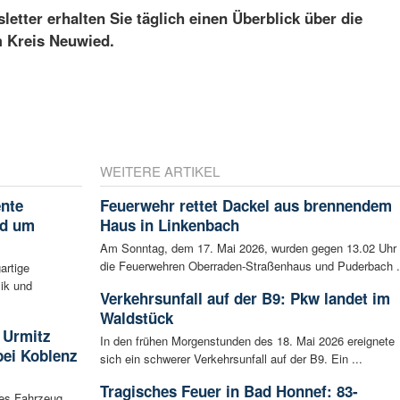
etter erhalten Sie täglich einen Überblick über die
m Kreis Neuwied.
WEITERE ARTIKEL
ente
Feuerwehr rettet Dackel aus brennendem
nd um
Haus in Linkenbach
Am Sonntag, dem 17. Mai 2026, wurden gegen 13.02 Uhr
die Feuerwehren Oberraden-Straßenhaus und Puderbach .
artige
ik und
Verkehrsunfall auf der B9: Pkw landet im
Waldstück
 Urmitz
In den frühen Morgenstunden des 18. Mai 2026 ereignete
bei Koblenz
sich ein schwerer Verkehrsunfall auf der B9. Ein ...
Tragisches Feuer in Bad Honnef: 83-
les Fahrzeug