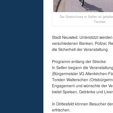
Der Startschuss in Seifen ist gefall
Tischler
Stadt Neuwied. Unterstützt werde
verschiedenen Banken. Polizei, Re
die Sicherheit der Veranstaltung.
Programm entlang der Strecke:
In Seifen begann die Veranstaltun
(Bürgermeister VG Altenkirchen-F
Torsten Walterschen (Ortsbürgermei
Engagement und wünschte der Veran
bietet Speisen, Getränke und Livem
In Döttesfeld können Besucher de
erfrischen.