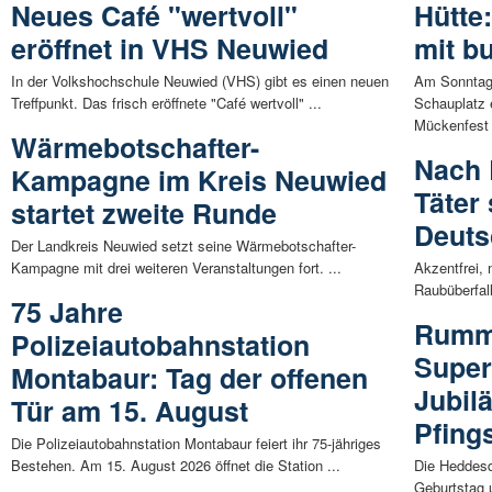
Neues Café "wertvoll"
Hütte
eröffnet in VHS Neuwied
mit b
In der Volkshochschule Neuwied (VHS) gibt es einen neuen
Am Sonntag,
Treffpunkt. Das frisch eröffnete "Café wertvoll" ...
Schauplatz 
Mückenfest 
Wärmebotschafter-
Nach 
Kampagne im Kreis Neuwied
Täter
startet zweite Runde
Deuts
Der Landkreis Neuwied setzt seine Wärmebotschafter-
Kampagne mit drei weiteren Veranstaltungen fort. ...
Akzentfrei, 
Raubüberfall
75 Jahre
Rumme
Polizeiautobahnstation
Super
Montabaur: Tag der offenen
Jubil
Tür am 15. August
Pfing
Die Polizeiautobahnstation Montabaur feiert ihr 75-jähriges
Bestehen. Am 15. August 2026 öffnet die Station ...
Die Heddesdo
Geburtstag 