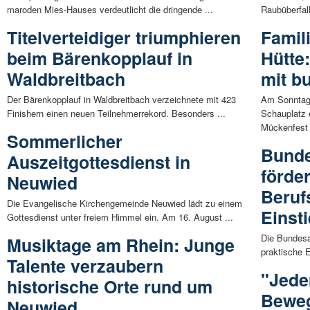
maroden Mies-Hauses verdeutlicht die dringende ...
Raubüberfall
Titelverteidiger triumphieren
Famil
beim Bärenkopplauf in
Hütte
Waldbreitbach
mit b
Der Bärenkopplauf in Waldbreitbach verzeichnete mit 423
Am Sonntag,
Finishern einen neuen Teilnehmerrekord. Besonders ...
Schauplatz 
Mückenfest 
Sommerlicher
Bunde
Auszeitgottesdienst in
förder
Neuwied
Beruf
Die Evangelische Kirchengemeinde Neuwied lädt zu einem
Einst
Gottesdienst unter freiem Himmel ein. Am 16. August ...
Die Bundesa
Musiktage am Rhein: Junge
praktische E
Talente verzaubern
"Jede
historische Orte rund um
Beweg
Neuwied