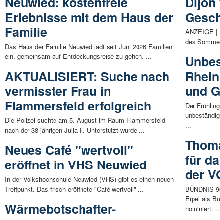
Neuwied: kostenfreie
Dijon
Erlebnisse mit dem Haus der
Gesch
Familie
ANZEIGE | E
des Sommers
Das Haus der Familie Neuwied lädt seit Juni 2026 Familien
ein, gemeinsam auf Entdeckungsreise zu gehen. ...
Unbes
AKTUALISIERT: Suche nach
Rhein
vermisster Frau in
und G
Flammersfeld erfolgreich
Der Frühling
unbeständig
Die Polizei suchte am 5. August im Raum Flammersfeld
...
nach der 38-jährigen Julia F. Unterstützt wurde ...
Thoma
Neues Café "wertvoll"
für d
eröffnet in VHS Neuwied
der V
In der Volkshochschule Neuwied (VHS) gibt es einen neuen
Treffpunkt. Das frisch eröffnete "Café wertvoll" ...
BÜNDNIS 9
Erpel als B
Wärmebotschafter-
nominiert. ..