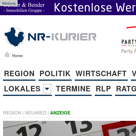
Werbung
Home
REGION
POLITIK
WIRTSCHAFT
LOKALES
TERMINE
RLP
RAT
REGION
|
NEUWIED
|
ANZEIGE