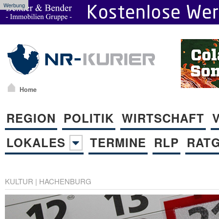
Werbung
Home
REGION
POLITIK
WIRTSCHAFT
LOKALES
TERMINE
RLP
RAT
KULTUR
|
HACHENBURG