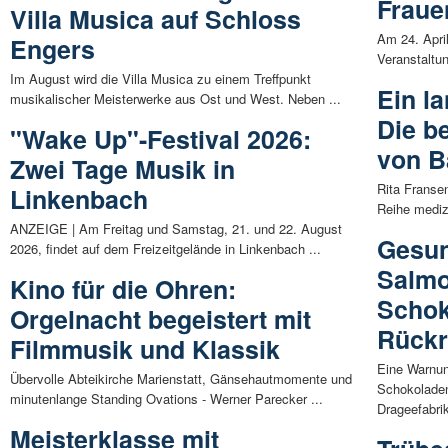
Fraue
Villa Musica auf Schloss
Am 24. Apri
Engers
Veranstaltun
Im August wird die Villa Musica zu einem Treffpunkt
Ein l
musikalischer Meisterwerke aus Ost und West. Neben ...
Die b
"Wake Up"-Festival 2026:
von B
Zwei Tage Musik in
Rita Franse
Linkenbach
Reihe mediz
ANZEIGE | Am Freitag und Samstag, 21. und 22. August
Gesun
2026, findet auf dem Freizeitgelände in Linkenbach ...
Salmo
Kino für die Ohren:
Schok
Orgelnacht begeistert mit
Rückru
Filmmusik und Klassik
Eine Warnun
Übervolle Abteikirche Marienstatt, Gänsehautmomente und
Schokoladen
minutenlange Standing Ovations - Werner Parecker ...
Drageefabrik
Meisterklasse mit