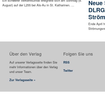
Ein schwerer Verkehrsunfall ereignete sich am Sonntag (9.
Neue 
August) auf der L255 bei Als-Au in St. Katharinen. ...
DLRG 
Ström
Ende April 
Strömungsret
Über den Verlag
Folgen Sie uns
Auf unserer Verlagsseite finden Sie
RSS
mehr Informationen über den Verlag
Twitter
und unser Team.
Zur Verlagsseite »