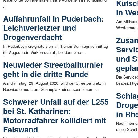
Kutsc
...
in We
Auffahrunfall in Puderbach:
Am Mittwoch
Leichtverletzter und
Westerburg e
Drogenverdacht
Zusa
In Puderbach ereignete sich am frühen Sonntagnachmittag
Servi
(9. August) ein Verkehrsunfall, bei dem eine ...
und S
Neuwieder Streetballturnier
gepla
geht in die dritte Runde
Die Service
Am Samstag, 29. August 2026, wird der Streetballplatz in
beabsichtige
Neuwied erneut zum Schauplatz eines sportlichen ...
Schla
Schwerer Unfall auf der L255
Droge
bei St. Katharinen:
in Rh
Motorradfahrer kollidiert mit
Nach intens
Felswand
einen Schrit