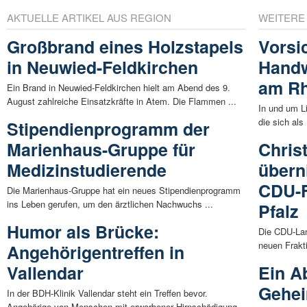
AKTUELLE ARTIKEL AUS REGION
WEITERE
Großbrand eines Holzstapels
Vorsi
in Neuwied-Feldkirchen
Handw
am Rh
Ein Brand in Neuwied-Feldkirchen hielt am Abend des 9.
August zahlreiche Einsatzkräfte in Atem. Die Flammen ...
In und um L
die sich als
Stipendienprogramm der
Marienhaus-Gruppe für
Chris
Medizinstudierende
übern
CDU-F
Die Marienhaus-Gruppe hat ein neues Stipendienprogramm
ins Leben gerufen, um den ärztlichen Nachwuchs ...
Pfalz
Humor als Brücke:
Die CDU-Lan
neuen Frakti
Angehörigentreffen in
Vallendar
Ein A
Gehei
In der BDH-Klinik Vallendar steht ein Treffen bevor.
Angehörige von Menschen mit erworbener Hirnschädigung