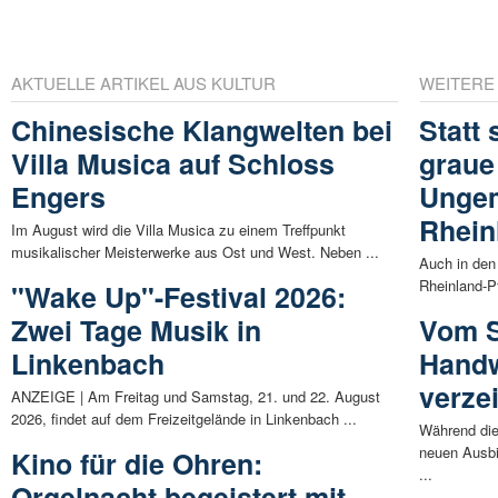
AKTUELLE ARTIKEL AUS KULTUR
WEITERE
Chinesische Klangwelten bei
Statt
Villa Musica auf Schloss
graue
Engers
Ungem
Rhein
Im August wird die Villa Musica zu einem Treffpunkt
musikalischer Meisterwerke aus Ost und West. Neben ...
Auch in den
Rheinland-Pf
"Wake Up"-Festival 2026:
Zwei Tage Musik in
Vom S
Linkenbach
Hand
verze
ANZEIGE | Am Freitag und Samstag, 21. und 22. August
2026, findet auf dem Freizeitgelände in Linkenbach ...
Während di
neuen Ausbi
Kino für die Ohren:
...
Orgelnacht begeistert mit