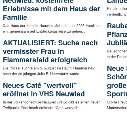
Neuwied: kostenfreie
Lande
Erlebnisse mit dem Haus der
Ein aktuelle
verdeutlicht
Familie
Rauba
Das Haus der Familie Neuwied lädt seit Juni 2026 Familien
ein, gemeinsam auf Entdeckungsreise zu gehen. ...
Pflan
AKTUALISIERT: Suche nach
Jubil
vermisster Frau in
Bei schönem
in der Rauba
Flammersfeld erfolgreich
Neue 
Die Polizei suchte am 5. August im Raum Flammersfeld
nach der 38-jährigen Julia F. Unterstützt wurde ...
Schön
Neues Café "wertvoll"
große
eröffnet in VHS Neuwied
Sport
In der Volkshochschule Neuwied (VHS) gibt es einen neuen
Große Freud
Treffpunkt. Das frisch eröffnete "Café wertvoll" ...
Marienschul