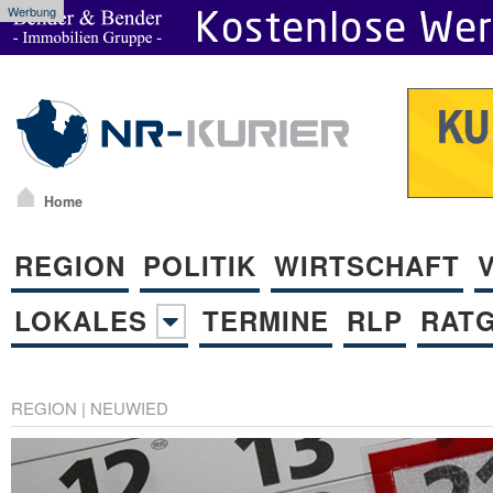
Werbung
Home
REGION
POLITIK
WIRTSCHAFT
LOKALES
TERMINE
RLP
RAT
REGION
|
NEUWIED