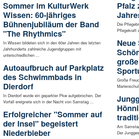
Sommer im KulturWerk
Pfalz 
Wissen: 60-jähriges
Jahre
Bühnenjubiläum der Band
Die Pflegeb
Pflegekraft 
"The Rhythmics"
Neue 
In Wissen bildeten sich in den 60er Jahren des letzten
Jahrhunderts zahlreiche Jugendgruppen mit
Schön
unterschiedlichen ...
große
Autoaufbruch auf Parkplatz
Sport
des Schwimmbads in
Große Freud
Dierdorf
Marienschul
In Dierdorf wurde ein geparkter Pkw aufgebrochen. Der
Jungg
Vorfall ereignete sich in der Nacht von Samstag ...
Hönni
Erfolgreicher "Sommer auf
tradit
der Insel" begeistert
Am Samstag,
Niederbieber
Der Jungges