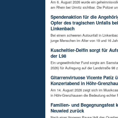
Am 6. August 2026 wurde ein geheimnisvol
am Rhein bei Urmitz sichtbar. Die Polizei unt
Spendenaktion für die Angehöri
Opfer des tragischen Unfalls be
Linkenbach
Bei einem schweren Autounfall in Linkenba
junge Menschen im Alter von 19 und 16 Jah
Kuscheltier-Delfin sorgt für Auf
der L98
Ein ungewöhnlicher Fund sorgte am Samsta
2026) für Aufregung auf der Landstraße 98 z
Gitarrenvirtuose Vicente Patíz
Konzertabend in Höhr-Grenzha
Am 14. August 2026 zeigt sich im Musikca
in Höhr-Grenzhausen die Bedeutung echter F
Familien- und Begegnungsfest k
Neuwied zurück
Nach einer längeren Pause lädt das Quart