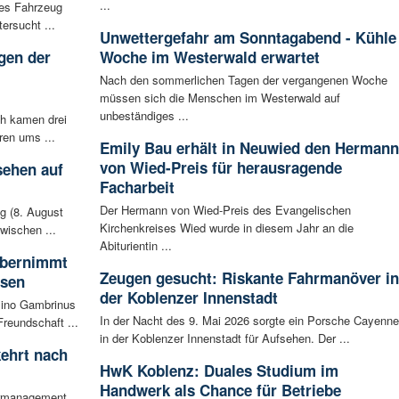
...
les Fahrzeug
ersucht ...
Unwettergefahr am Sonntagabend - Kühle
gen der
Woche im Westerwald erwartet
i
Nach den sommerlichen Tagen der vergangenen Woche
müssen sich die Menschen im Westerwald auf
unbeständiges ...
ch kamen drei
ren ums ...
Emily Bau erhält in Neuwied den Hermann
von Wied-Preis für herausragende
sehen auf
Facharbeit
Der Hermann von Wied-Preis des Evangelischen
g (8. August
Kirchenkreises Wied wurde in diesem Jahr an die
wischen ...
Abiturientin ...
 übernimmt
Zeugen gesucht: Riskante Fahrmanöver in
usen
der Koblenzer Innenstadt
sino Gambrinus
In der Nacht des 9. Mai 2026 sorgte ein Porsche Cayenne
reundschaft ...
in der Koblenzer Innenstadt für Aufsehen. Der ...
ehrt nach
HwK Koblenz: Duales Studium im
Handwerk als Chance für Betriebe
iermanagement