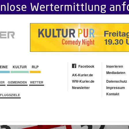
Facebook
Inserieren
EINE
KULTUR
RLP
Mediadaten
AK-Kurier.de
WW-Kurier.de
Datenschutz
BER
GEMEINDEN
WETTER
Newsletter
Impressum
Kontakt
FLUGSZIELE