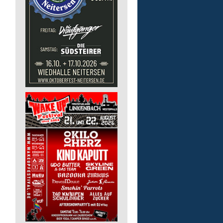
Pädagogische Fachkraft
für die Tagesförderstätt
Lebenshilfe im Landkreis Altenk
GmbH
57632 Flammersfeld