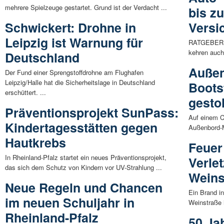
mehrere Spielzeuge gestartet. Grund ist der Verdacht ...
bis z
Schwickert: Drohne in
Versi
Leipzig ist Warnung für
RATGEBER | 
kehren auch
Deutschland
Außen
Der Fund einer Sprengstoffdrohne am Flughafen
Leipzig/Halle hat die Sicherheitslage in Deutschland
Bootst
erschüttert. ...
gesto
Präventionsprojekt SunPass:
Auf einem C
Kindertagesstätten gegen
Außenbord-M
Hautkrebs
Feuer
In Rheinland-Pfalz startet ein neues Präventionsprojekt,
Verlet
das sich dem Schutz von Kindern vor UV-Strahlung ...
Weins
Neue Regeln und Chancen
Ein Brand i
im neuen Schuljahr in
Weinstraße h
Rheinland-Pfalz
50 Ja