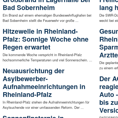
Bad Sobernheim
lang 
Ein Brand auf einem ehemaligen Bundeswehrflughafen bei
Die SWR-Dok
Bad Sobernheim stellt die Feuerwehr vor große ...
weckt bei e
Hitzewelle in Rheinland-
Gesun
Pfalz: Sonnige Woche ohne
Rhein
Regen erwartet
Spar
Arztt
Die kommende Woche verspricht in Rheinland-Pfalz
hochsommerliche Temperaturen und viel Sonnenschein. ...
Die geplant
zu einem er
Neuausrichtung der
Asylbewerber-
Der A
Aufnahmeeinrichtungen in
reagi
Rheinland-Pfalz
Auto 
bis z
In Rheinland-Pfalz stehen die Aufnahmeeinrichtungen für
Asylsuchende vor einer umfassenden Reform. Der ...
Versi
RATGEBER | 