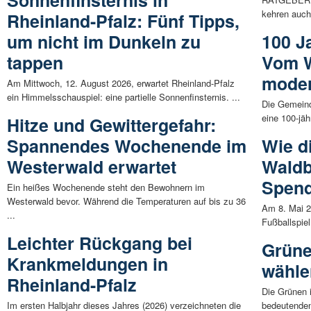
Sonnenfinsternis in
kehren auch
Rheinland-Pfalz: Fünf Tipps,
um nicht im Dunkeln zu
100 J
tappen
Vom W
moder
Am Mittwoch, 12. August 2026, erwartet Rheinland-Pfalz
ein Himmelsschauspiel: eine partielle Sonnenfinsternis. ...
Die Gemeind
eine 100-jäh
Hitze und Gewittergefahr:
Spannendes Wochenende im
Wie di
Westerwald erwartet
Waldb
Spend
Ein heißes Wochenende steht den Bewohnern im
Westerwald bevor. Während die Temperaturen auf bis zu 36
Am 8. Mai 2
...
Fußballspiel 
Leichter Rückgang bei
Grüne
Krankmeldungen in
wähle
Rheinland-Pfalz
Die Grünen 
Im ersten Halbjahr dieses Jahres (2026) verzeichneten die
bedeutenden