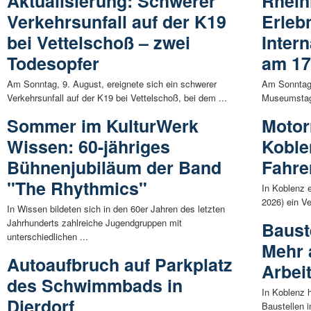
Aktualisierung: Schwerer
Rheinl
Verkehrsunfall auf der K19
Erleb
bei Vettelschoß – zwei
Inter
Todesopfer
am 17
Am Sonntag, 9. August, ereignete sich ein schwerer
Am Sonntag, 
Verkehrsunfall auf der K19 bei Vettelschoß, bei dem ...
Museumstag e
Sommer im KulturWerk
Motorr
Wissen: 60-jähriges
Koble
Bühnenjubiläum der Band
Fahrer
"The Rhythmics"
In Koblenz 
2026) ein Ve
In Wissen bildeten sich in den 60er Jahren des letzten
Jahrhunderts zahlreiche Jugendgruppen mit
Baust
unterschiedlichen ...
Mehr 
Autoaufbruch auf Parkplatz
Arbei
des Schwimmbads in
In Koblenz h
Dierdorf
Baustellen i