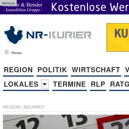
Werbung
Home
REGION
POLITIK
WIRTSCHAFT
LOKALES
TERMINE
RLP
RAT
REGION
|
NEUWIED