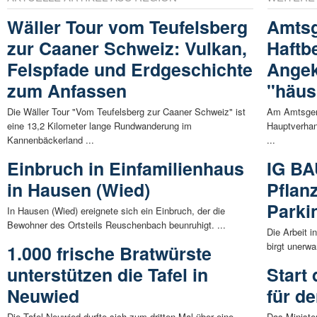
Wäller Tour vom Teufelsberg
Amtsg
zur Caaner Schweiz: Vulkan,
Haftb
Felspfade und Erdgeschichte
Angek
zum Anfassen
"häus
Die Wäller Tour "Vom Teufelsberg zur Caaner Schweiz" ist
Am Amtsgeri
eine 13,2 Kilometer lange Rundwanderung im
Hauptverhan
Kannenbäckerland ...
...
Einbruch in Einfamilienhaus
IG BA
in Hausen (Wied)
Pflan
Parki
In Hausen (Wied) ereignete sich ein Einbruch, der die
Bewohner des Ortsteils Reuschenbach beunruhigt. ...
Die Arbeit 
birgt unerwa
1.000 frische Bratwürste
unterstützen die Tafel in
Start
Neuwied
für d
Die Tafel Neuwied durfte sich zum dritten Mal über eine
Das Ministe