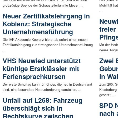
großzügige Spende der Schaustellerfamilie Meyer ...
Mobilität ha
...
Neuer Zertifikatslehrgang in
Neuwie
Koblenz: Strategische
freier
Unternehmensführung
Pfing
Die IHK-Akademie Koblenz bietet ab sofort einen neuen
Zertifikatslehrgang zur strategischen Unternehmensführung
Mit der Hed
...
neues Angeb
VHS Neuwied unterstützt
Zwei 
künftige Erstklässler mit
Gebur
Feriensprachkursen
in Wa
Der erste Schultag kann für Kinder, die neu in Deutschland
Zum 200. Ge
sind, eine besondere Herausforderung darstellen. ...
Klosterberg
gesetzt ...
Unfall auf L268: Fahrzeug
SPD N
überschlägt sich in
nach 
Rechtskurve zwischen