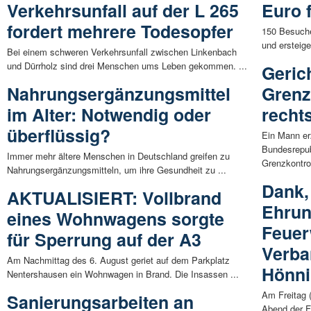
Verkehrsunfall auf der L 265
Euro 
fordert mehrere Todesopfer
150 Besuche
und ersteige
Bei einem schweren Verkehrsunfall zwischen Linkenbach
und Dürrholz sind drei Menschen ums Leben gekommen. ...
Gerich
Nahrungsergänzungsmittel
Grenz
im Alter: Notwendig oder
recht
überflüssig?
Ein Mann erz
Bundesrepub
Immer mehr ältere Menschen in Deutschland greifen zu
Grenzkontrol
Nahrungsergänzungsmitteln, um ihre Gesundheit zu ...
Dank,
AKTUALISIERT: Vollbrand
Ehrun
eines Wohnwagens sorgte
Feuer
für Sperrung auf der A3
Verb
Am Nachmittag des 6. August geriet auf dem Parkplatz
Hönn
Nentershausen ein Wohnwagen in Brand. Die Insassen ...
Am Freitag (
Sanierungsarbeiten an
Abend der F