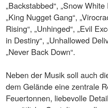
„Backstabbed“, „Snow White 
„King Nugget Gang“, „Virocra
Rising“, „Unhinged“, „Evil E
in Destiny“, „Unhallowed Del
„Never Back Down“.
Neben der Musik soll auch d
dem Gelände eine zentrale Rol
Feuertonnen, liebevolle Detai