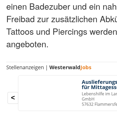
einen Badezuber und ein na
Freibad zur zusätzlichen Abk
Tattoos und Piercings werden
angeboten.
Stellenanzeigen |
Westerwald
Jobs
Auslieferungs
für Mittages
Lebenshilfe im La
<
GmbH
57632 Flammersf