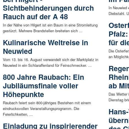
Sichtbehinderungen durch
In Neuwied 
Diebstahl. U
Rauch auf der A 48
Oster
In der Nähe von Hilgert ist ein Baum in eine Stromleitung
gestürzt. Mehrere Brandstellen breiteten sich ...
Pfalz
Kulinarische Weltreise in
für d
Neuwied
Die Osterfer
an Möglichke
Vom 13. bis 16. August verwandelt sich der Marktplatz in
Neuwied in ein Schlaraffenland für Feinschmecker. ...
Regen
800 Jahre Raubach: Ein
Rhein
Jubiläumsfinale voller
ab Mi
Höhepunkte
Das Wetter i
Dienstag br
Raubach feiert sein 800-jähriges Bestehen mit einem
eindrucksvollen Veranstaltungsprogramm. Die
Hans-
Feierlichkeiten, ...
übern
Einladung zu inspirierender
des C