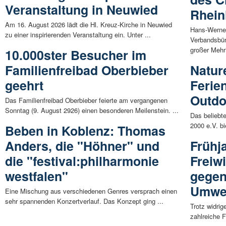
Veranstaltung in Neuwied
Rhein
Am 16. August 2026 lädt die Hl. Kreuz-Kirche in Neuwied
Hans-Werner
zu einer inspirierenden Veranstaltung ein. Unter ...
Verbandsbür
großer Mehrh
10.000ster Besucher im
Familienfreibad Oberbieber
Natur
geehrt
Ferie
Outdo
Das Familienfreibad Oberbieber feierte am vergangenen
Sonntag (9. August 2926) einen besonderen Meilenstein. ...
Das belieb
2000 e.V. b
Beben in Koblenz: Thomas
Anders, die "Höhner" und
Frühj
die "festival:philharmonie
Freiw
westfalen"
gege
Umwe
Eine Mischung aus verschiedenen Genres versprach einen
sehr spannenden Konzertverlauf. Das Konzept ging ...
Trotz widri
zahlreiche F