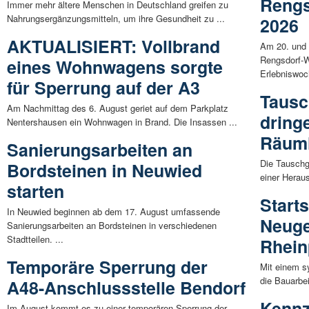
Rengs
Immer mehr ältere Menschen in Deutschland greifen zu
Nahrungsergänzungsmitteln, um ihre Gesundheit zu ...
2026
AKTUALISIERT: Vollbrand
Am 20. und 
Rengsdorf-W
eines Wohnwagens sorgte
Erlebniswoc
für Sperrung auf der A3
Tausc
Am Nachmittag des 6. August geriet auf dem Parkplatz
dring
Nentershausen ein Wohnwagen in Brand. Die Insassen ...
Räuml
Sanierungsarbeiten an
Die Tauschg
Bordsteinen in Neuwied
einer Heraus
starten
Start
In Neuwied beginnen ab dem 17. August umfassende
Neuge
Sanierungsarbeiten an Bordsteinen in verschiedenen
Stadtteilen. ...
Rhei
Temporäre Sperrung der
Mit einem s
die Bauarbe
A48-Anschlussstelle Bendorf
Kennz
Im August kommt es zu einer temporären Sperrung der