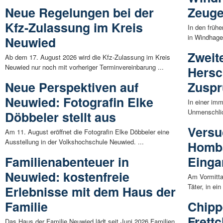
Neue Regelungen bei der
Zeug
Kfz-Zulassung im Kreis
In den früh
in Windhagen
Neuwied
Zweit
Ab dem 17. August 2026 wird die Kfz-Zulassung im Kreis
Neuwied nur noch mit vorheriger Terminvereinbarung ...
Hersc
Neue Perspektiven auf
Zusp
Neuwied: Fotografin Elke
In einer im
Unmenschlich
Döbbeler stellt aus
Versu
Am 11. August eröffnet die Fotografin Elke Döbbeler eine
Ausstellung in der Volkshochschule Neuwied. ...
Homba
Familienabenteuer in
Einga
Neuwied: kostenfreie
Am Vormitta
Täter, in ei
Erlebnisse mit dem Haus der
Familie
Chipp
Frett
Das Haus der Familie Neuwied lädt seit Juni 2026 Familien