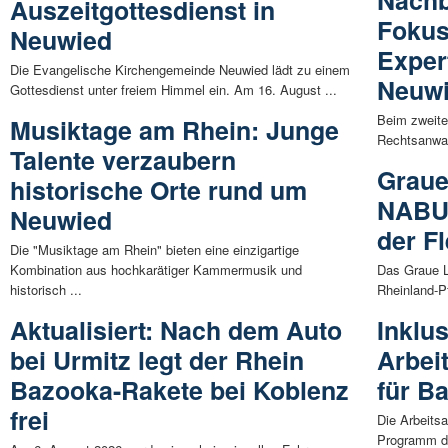
Nachb
Auszeitgottesdienst in
Fokus
Neuwied
Exper
Die Evangelische Kirchengemeinde Neuwied lädt zu einem
Neuw
Gottesdienst unter freiem Himmel ein. Am 16. August ...
Beim zweite
Musiktage am Rhein: Junge
Rechtsanwal
Talente verzaubern
Graue
historische Orte rund um
NABU 
Neuwied
der F
Die "Musiktage am Rhein" bieten eine einzigartige
Kombination aus hochkarätiger Kammermusik und
Das Graue L
historisch ...
Rheinland-P
Aktualisiert: Nach dem Auto
Inklu
bei Urmitz legt der Rhein
Arbeit
Bazooka-Rakete bei Koblenz
für Ba
frei
Die Arbeits
Programm da