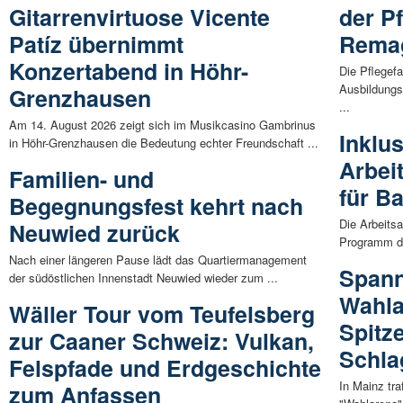
Gitarrenvirtuose Vicente
der P
Patíz übernimmt
Remag
Konzertabend in Höhr-
Die Pflegef
Ausbildungs
Grenzhausen
...
Am 14. August 2026 zeigt sich im Musikcasino Gambrinus
Inklu
in Höhr-Grenzhausen die Bedeutung echter Freundschaft ...
Arbeit
Familien- und
für Ba
Begegnungsfest kehrt nach
Die Arbeits
Neuwied zurück
Programm da
Nach einer längeren Pause lädt das Quartiermanagement
Spann
der südöstlichen Innenstadt Neuwied wieder zum ...
Wahla
Wäller Tour vom Teufelsberg
Spitz
zur Caaner Schweiz: Vulkan,
Schla
Felspfade und Erdgeschichte
In Mainz tra
zum Anfassen