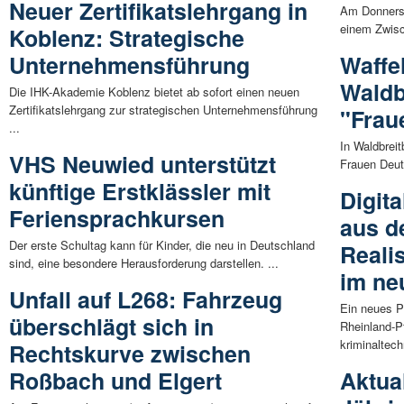
Neuer Zertifikatslehrgang in
Am Donnerst
einem Zwisch
Koblenz: Strategische
Unternehmensführung
Waffe
Waldb
Die IHK-Akademie Koblenz bietet ab sofort einen neuen
Zertifikatslehrgang zur strategischen Unternehmensführung
"Frau
...
In Waldbrei
VHS Neuwied unterstützt
Frauen Deut
künftige Erstklässler mit
Digita
Feriensprachkursen
aus d
Der erste Schultag kann für Kinder, die neu in Deutschland
Reali
sind, eine besondere Herausforderung darstellen. ...
im ne
Unfall auf L268: Fahrzeug
Ein neues P
überschlägt sich in
Rheinland-P
kriminaltech
Rechtskurve zwischen
Roßbach und Elgert
Aktual