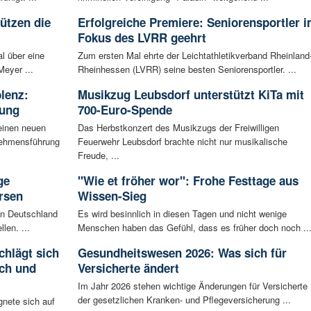
tützen die
Erfolgreiche Premiere: Seniorensportler 
Fokus des LVRR geehrt
l über eine
Zum ersten Mal ehrte der Leichtathletikverband Rheinland
Meyer ...
Rheinhessen (LVRR) seine besten Seniorensportler. ...
blenz:
Musikzug Leubsdorf unterstützt KiTa mit
rung
700-Euro-Spende
einen neuen
Das Herbstkonzert des Musikzugs der Freiwilligen
rnehmensführung
Feuerwehr Leubsdorf brachte nicht nur musikalische
Freude, ...
ge
"Wie et fröher wor": Frohe Festtage aus
rsen
Wissen-Sieg
 in Deutschland
Es wird besinnlich in diesen Tagen und nicht wenige
len. ...
Menschen haben das Gefühl, dass es früher doch noch ..
chlägt sich
Gesundheitswesen 2026: Was sich für
ch und
Versicherte ändert
Im Jahr 2026 stehen wichtige Änderungen für Versicherte
der gesetzlichen Kranken- und Pflegeversicherung ...
gnete sich auf