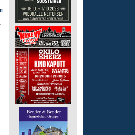
im
-
.