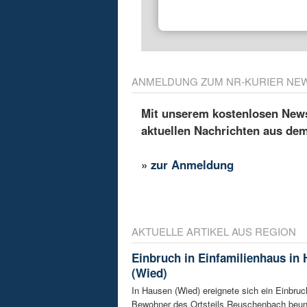
ANMELDUNG ZUM NR-KURIER NE
Mit unserem kostenlosen Newsl
aktuellen Nachrichten aus de
»
zur Anmeldung
AKTUELLE ARTIKEL AUS REGION
Einbruch in Einfamilienhaus in
(Wied)
In Hausen (Wied) ereignete sich ein Einbruch
Bewohner des Ortsteils Reuschenbach beunru