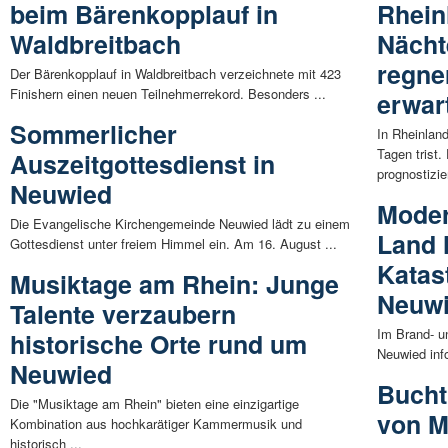
beim Bärenkopplauf in
Rhein
Waldbreitbach
Nächt
regne
Der Bärenkopplauf in Waldbreitbach verzeichnete mit 423
Finishern einen neuen Teilnehmerrekord. Besonders ...
erwar
Sommerlicher
In Rheinlan
Tagen trist
Auszeitgottesdienst in
prognostizier
Neuwied
Modern
Die Evangelische Kirchengemeinde Neuwied lädt zu einem
Land 
Gottesdienst unter freiem Himmel ein. Am 16. August ...
Katas
Musiktage am Rhein: Junge
Neuw
Talente verzaubern
Im Brand- u
historische Orte rund um
Neuwied info
Neuwied
Bucht
Die "Musiktage am Rhein" bieten eine einzigartige
von M
Kombination aus hochkarätiger Kammermusik und
historisch ...