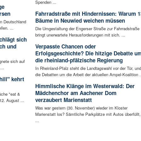
Spenden ...
ge
rsen
Fahrradstraße mit Hindernissen: Warum 1
Bäume in Neuwied weichen müssen
 in Deutschland
len. ...
Die Umgestaltung der Engerser Straße zur Fahrradstraße
bringt unerwartete Herausforderungen mit sich. ...
chlägt sich
ch und
Verpasste Chancen oder
Erfolgsgeschichte? Die hitzige Debatte u
die rheinland-pfälzische Regierung
gnete sich auf
...
In Rheinland-Pfalz steht die Landtagswahl vor der Tür, un
die Debatten um die Arbeit der aktuellen Ampel-Koalition .
ill" kehrt
Himmlische Klänge im Westerwald: Der
Mädchenchor am Aachener Dom
che "eat &
verzaubert Marienstatt
12. August ...
Was war gestern (30. November) wieder im Kloster
Marienstatt los? Sämtliche Parkplätze mit Autos überfüllt,
...