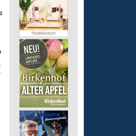
3
m
d
..