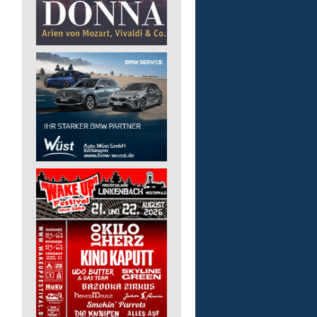
Kita - Assistenz (m/w/d)
Lebenshilfe im Landkreis Altenk
GmbH
57555 Mudersbach