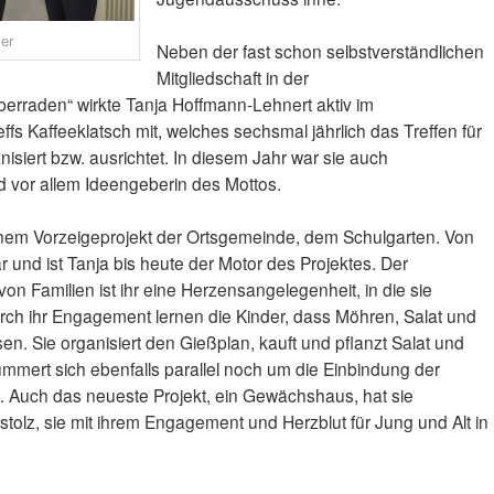
er
Neben der fast schon selbstverständlichen
Mitgliedschaft in der
erraden“ wirkte Tanja Hoffmann-Lehnert aktiv im
fs Kaffeeklatsch mit, welches sechsmal jährlich das Treffen für
isiert bzw. ausrichtet. In diesem Jahr war sie auch
d vor allem Ideengeberin des Mottos.
inem Vorzeigeprojekt der Ortsgemeinde, dem Schulgarten. Von
r und ist Tanja bis heute der Motor des Projektes. Der
n Familien ist ihr eine Herzensangelegenheit, in die sie
rch ihr Engagement lernen die Kinder, dass Möhren, Salat und
n. Sie organisiert den Gießplan, kauft und pflanzt Salat und
mert sich ebenfalls parallel noch um die Einbindung der
. Auch das neueste Projekt, ein Gewächshaus, hat sie
tolz, sie mit ihrem Engagement und Herzblut für Jung und Alt in