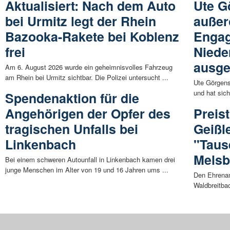
Aktualisiert: Nach dem Auto
Ute G
bei Urmitz legt der Rhein
außer
Bazooka-Rakete bei Koblenz
Engag
frei
Niede
ausge
Am 6. August 2026 wurde ein geheimnisvolles Fahrzeug
am Rhein bei Urmitz sichtbar. Die Polizei untersucht ...
Ute Görgens 
und hat sic
Spendenaktion für die
Angehörigen der Opfer des
Preis
tragischen Unfalls bei
Geißl
Linkenbach
"Taus
Mels
Bei einem schweren Autounfall in Linkenbach kamen drei
junge Menschen im Alter von 19 und 16 Jahren ums ...
Den Ehrena
Waldbreitba