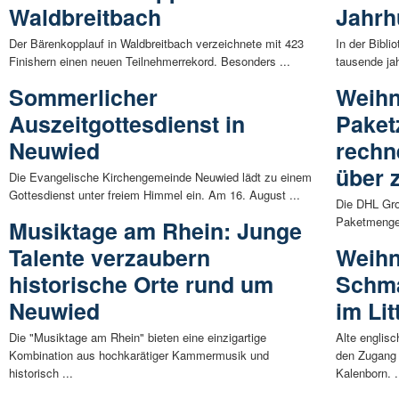
Waldbreitbach
Jahrh
Der Bärenkopplauf in Waldbreitbach verzeichnete mit 423
In der Bibli
Finishern einen neuen Teilnehmerrekord. Besonders ...
tausende ja
Sommerlicher
Weihn
Auszeitgottesdienst in
Paket
Neuwied
rechn
über 
Die Evangelische Kirchengemeinde Neuwied lädt zu einem
Gottesdienst unter freiem Himmel ein. Am 16. August ...
Die DHL Gro
Paketmengen
Musiktage am Rhein: Junge
Talente verzaubern
Weihn
historische Orte rund um
Schma
Neuwied
im Lit
Die "Musiktage am Rhein" bieten eine einzigartige
Alte englis
Kombination aus hochkarätiger Kammermusik und
den Zugang z
historisch ...
Kalenborn. .