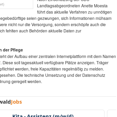
rt)
Landtagsabgeordneten Anette Moesta
führt das aktuelle Verfahren zu unnötigen
legebedürftige seien gezwungen, sich Informationen mühsam
were nicht nur die Versorgung, sondern erschöpfe auch die
ch fehlten auch Behörden aktuelle Daten zur
in der Pflege
ht der Aufbau einer zentralen Internetplattform mit dem Namen
". Diese soll tagesaktuell verfügbare Plätze anzeigen. Träger
pflichtet werden, freie Kapazitäten regelmäßig zu melden.
rgesehen. Die technische Umsetzung und der Datenschutz
ordnung geregelt werden.
wald
Jobs
Kita - Assistenz (m/w/d)