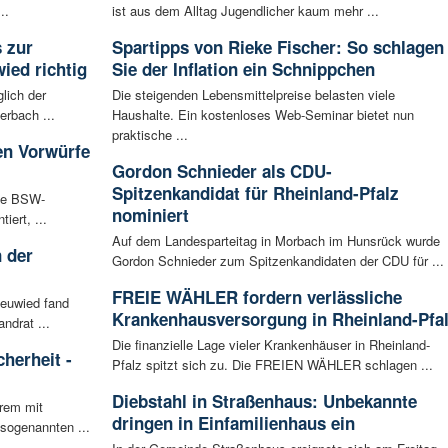
..
ist aus dem Alltag Jugendlicher kaum mehr ...
s zur
Spartipps von Rieke Fischer: So schlagen
ied richtig
Sie der Inflation ein Schnippchen
lich der
Die steigenden Lebensmittelpreise belasten viele
erbach ...
Haushalte. Ein kostenloses Web-Seminar bietet nun
praktische ...
en Vorwürfe
Gordon Schnieder als CDU-
Spitzenkandidat für Rheinland-Pfalz
Die BSW-
nominiert
iert, ...
Auf dem Landesparteitag in Morbach im Hunsrück wurde
 der
Gordon Schnieder zum Spitzenkandidaten der CDU für ...
FREIE WÄHLER fordern verlässliche
Neuwied fand
Krankenhausversorgung in Rheinland-Pfa
ndrat ...
Die finanzielle Lage vieler Krankenhäuser in Rheinland-
herheit -
Pfalz spitzt sich zu. Die FREIEN WÄHLER schlagen ...
Diebstahl in Straßenhaus: Unbekannte
rem mit
dringen in Einfamilienhaus ein
 sogenannten ...