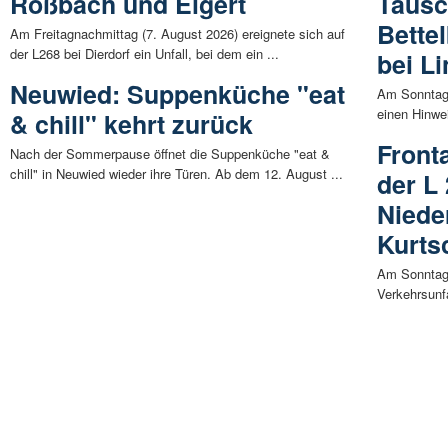
Roßbach und Elgert
Täusc
Bette
Am Freitagnachmittag (7. August 2026) ereignete sich auf
der L268 bei Dierdorf ein Unfall, bei dem ein ...
bei L
Neuwied: Suppenküche "eat
Am Sonntagn
einen Hinwei
& chill" kehrt zurück
Front
Nach der Sommerpause öffnet die Suppenküche "eat &
chill" in Neuwied wieder ihre Türen. Ab dem 12. August ...
der L
Niede
Kurts
Am Sonntagv
Verkehrsunfa