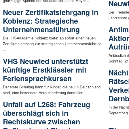
großzügige Spende der Schaustellerfamilie Meyer ...
Neuwi
Neuer Zertifikatslehrgang in
Der Freunde
Jahrzehnte e
Koblenz: Strategische
Unternehmensführung
Antimi
Aktio
Die IHK-Akademie Koblenz bietet ab sofort einen neuen
Zertifikatslehrgang zur strategischen Unternehmensführung
Aufrü
...
Anlässlich 
VHS Neuwied unterstützt
Sonntag (21
künftige Erstklässler mit
Nächtl
Feriensprachkursen
Rätse
Der erste Schultag kann für Kinder, die neu in Deutschland
Verke
sind, eine besondere Herausforderung darstellen. ...
Dern
Unfall auf L268: Fahrzeug
In der Nach
überschlägt sich in
September)
...
Rechtskurve zwischen