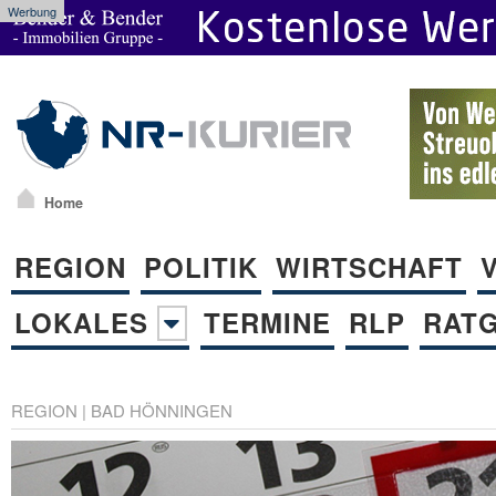
Werbung
Home
REGION
POLITIK
WIRTSCHAFT
LOKALES
TERMINE
RLP
RAT
REGION
|
BAD HÖNNINGEN