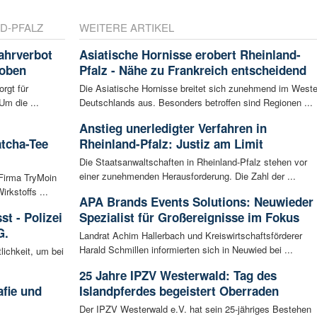
D-PFALZ
WEITERE ARTIKEL
ahrverbot
Asiatische Hornisse erobert Rheinland-
hoben
Pfalz - Nähe zu Frankreich entscheidend
rgt für
Die Asiatische Hornisse breitet sich zunehmend im West
Um die ...
Deutschlands aus. Besonders betroffen sind Regionen ...
Anstieg unerledigter Verfahren in
atcha-Tee
Rheinland-Pfalz: Justiz am Limit
Die Staatsanwaltschaften in Rheinland-Pfalz stehen vor
einer zunehmenden Herausforderung. Die Zahl der ...
 Firma TryMoin
kstoffs ...
APA Brands Events Solutions: Neuwieder
t - Polizei
Spezialist für Großereignisse im Fokus
G.
Landrat Achim Hallerbach und Kreiswirtschaftsförderer
Harald Schmillen informierten sich in Neuwied bei ...
lichkeit, um bei
25 Jahre IPZV Westerwald: Tag des
afie und
Islandpferdes begeistert Oberraden
Der IPZV Westerwald e.V. hat sein 25-jähriges Bestehen