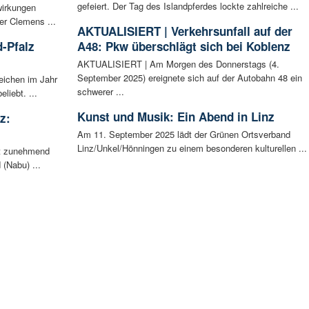
gefeiert. Der Tag des Islandpferdes lockte zahlreiche ...
wirkungen
er Clemens ...
AKTUALISIERT | Verkehrsunfall auf der
-Pfalz
A48: Pkw überschlägt sich bei Koblenz
AKTUALISIERT | Am Morgen des Donnerstags (4.
September 2025) ereignete sich auf der Autobahn 48 ein
eichen im Jahr
schwerer ...
liebt. ...
Kunst und Musik: Ein Abend in Linz
z:
Am 11. September 2025 lädt der Grünen Ortsverband
Linz/Unkel/Hönningen zu einem besonderen kulturellen ...
ht zunehmend
 (Nabu) ...