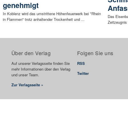
genehmigt
Anfas
In Koblenz wird das umstrittene Höhenfeuerwerk bei "Rhein
Das Eisenba
in Flammen" trotz anhaltender Trockenheit und ...
Zeitzeugnis 
Über den Verlag
Folgen Sie uns
Auf unserer Verlagsseite finden Sie
RSS
mehr Informationen über den Verlag
Twitter
und unser Team.
Zur Verlagsseite »