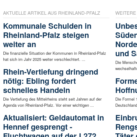
AKTUELLE ARTIKEL AUS RHEINLAND-PFALZ
WEITERE
Kommunale Schulden in
Unbes
Rheinland-Pfalz steigen
Süden
weiter an
Norde
und S
Die finanzielle Situation der Kommunen in Rheinland-Pfalz
hat sich im Jahr 2025 weiter verschlechtert. ...
Die Mensche
wechselhaft
Rhein-Vertiefung dringend
nötig: Ebling fordert
Forme
schnelles Handeln
Hoffn
Die Vertiefung des Mittelrheins steht seit Jahren auf der
Die Formel 
Agenda von Rheinland-Pfalz. Vor einer wichtigen ...
Deutschland 
Aktualisiert: Geldautomat in
Einbr
Hennef gesprengt -
Rengs
Fluchtwagen auf der L272
Täter