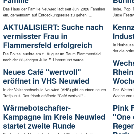
Familie
Bühn
Das Haus der Familie Neuwied lädt seit Juni 2026 Familien
Indie, Pop,
ein, gemeinsam auf Entdeckungsreise zu gehen. ...
Juice Festiv
AKTUALISIERT: Suche nach
Kennz
vermisster Frau in
Indus
Flammersfeld erfolgreich
In Horhaus
der die örtli
Die Polizei suchte am 5. August im Raum Flammersfeld
nach der 38-jährigen Julia F. Unterstützt wurde ...
Wechs
Neues Café "wertvoll"
Rhein
eröffnet in VHS Neuwied
Woche
In der Volkshochschule Neuwied (VHS) gibt es einen neuen
Das Wetter 
Treffpunkt. Das frisch eröffnete "Café wertvoll" ...
Woche von s
Wärmebotschafter-
Pink 
Kampagne im Kreis Neuwied
"One o
startet zweite Runde
Regen