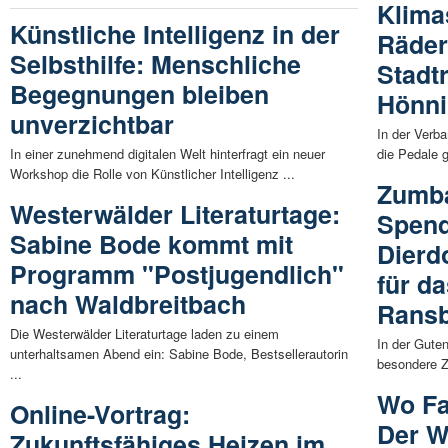
Klima
Künstliche Intelligenz in der
Räder
Selbsthilfe: Menschliche
Stadt
Begegnungen bleiben
Hönni
unverzichtbar
In der Verb
In einer zunehmend digitalen Welt hinterfragt ein neuer
die Pedale g
Workshop die Rolle von Künstlicher Intelligenz ...
Zumb
Westerwälder Literaturtage:
Spend
Sabine Bode kommt mit
Dierd
Programm "Postjugendlich"
für da
nach Waldbreitbach
Rans
Die Westerwälder Literaturtage laden zu einem
In der Gute
unterhaltsamen Abend ein: Sabine Bode, Bestsellerautorin
besondere Z
...
Wo Fa
Online-Vortrag:
Der W
Zukunftsfähiges Heizen im