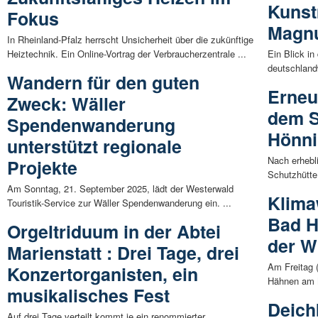
Kunst
Fokus
Magn
In Rheinland-Pfalz herrscht Unsicherheit über die zukünftige
Heiztechnik. Ein Online-Vortrag der Verbraucherzentrale ...
Ein Blick i
deutschland
Wandern für den guten
Erneu
Zweck: Wäller
dem S
Spendenwanderung
Hönni
unterstützt regionale
Nach erhebl
Projekte
Schutzhütte
Am Sonntag, 21. September 2025, lädt der Westerwald
Klima
Touristik-Service zur Wäller Spendenwanderung ein. ...
Bad H
Orgeltriduum in der Abtei
der W
Marienstatt : Drei Tage, drei
Am Freitag (
Konzertorganisten, ein
Hähnen am 
musikalisches Fest
Deich
Auf drei Tage verteilt kommt je ein renommierter