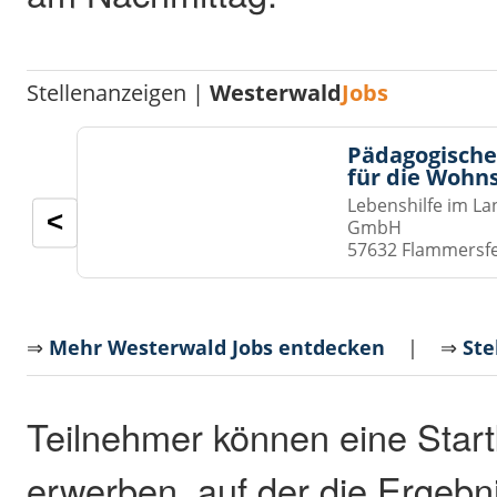
Stellenanzeigen |
Westerwald
Jobs
Pädagogische
für die Wohn
Lebenshilfe im La
<
GmbH
57632 Flammersf
⇒
Mehr Westerwald Jobs entdecken
| ⇒
Ste
Teilnehmer können eine Startk
erwerben, auf der die Ergebn