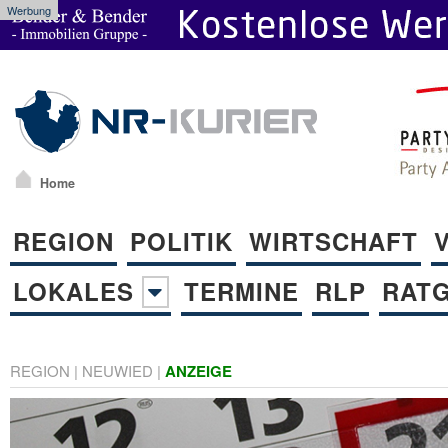
Werbung
Home
REGION
POLITIK
WIRTSCHAFT
LOKALES
TERMINE
RLP
RAT
REGION
|
NEUWIED
|
ANZEIGE