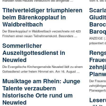
maroden Mies-Hauses verdeutlicht die dringende ...
Vom 4. bis 8
Titelverteidiger triumphieren
Scarl
beim Bärenkopplauf in
Giudi
Waldbreitbach
Baroc
Baro
Der Bärenkopplauf in Waldbreitbach verzeichnete mit 423
Finishern einen neuen Teilnehmerrekord. Besonders ...
ANZEIGE | Z
präsentiert 
Sommerlicher
Auszeitgottesdienst in
Rengs
Neuwied
Fraue
zehnj
Die Evangelische Kirchengemeinde Neuwied lädt zu einem
Gottesdienst unter freiem Himmel ein. Am 16. August ...
Planw
Musiktage am Rhein: Junge
Der Frauens
zehnjährige
Talente verzaubern
Planwagenfah
historische Orte rund um
Leser
Neuwied