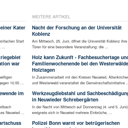
WEITERE ARTIKEL
leiner Kater
Nacht der Forschung an der Universität
Koblenz
infachen Start
Am Mittwoch, 25. Juni, öffnet die Universität Koblenz ihre
 ...
Türen für eine besondere Veranstaltung: die ...
riegebiet
Holz kann Zukunft - Fachbesuchertage un
tion war
Familienwochenende bei den Westerwälde
Holztagen
willigen
In Zusammenarbeit mit den Kreisen Neuwied, Altenkirche
egen 10.55 ...
und Westerwald veranstaltet die Gemeinschaftsinitiative ..
iewende im
Werkzeugdiebstahl und Sachbeschädigun
in Neuwieder Schrebergärten
eitbach
In der Nacht von Mittwoch auf Donnerstag (4. und 5. Juni)
ses Neuwied ...
ereignete sich in Neuwied mehrere Einbrüche, ...
artschuss
Polizei Bonn warnt vor betrügerischen