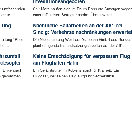
Investitionsangeboten
ur umfassenden
Seit März häufen sich im Raum Bonn die Anzeigen wege
erste ...
einer raffinierten Betrugsmasche. Über soziale ...
ltung
Nächtliche Bauarbeiten an der A61 bei
Sinzig: Verkehrseinschränkungen erwarte
staltung "Rhein
Die Niederlassung West der Autobahn GmbH des Bundes
he ...
plant dringende Instandsetzungsarbeiten auf der A61. ...
rsunfall
Keine Entschädigung für verpassten Flug
odesopfer
am Flughafen Hahn
en Linkenbach
Ein Gerichtsurteil in Koblenz sorgt für Klarheit: Ein
n gekommen. ...
Fluggast, der seinen Flug aufgrund vermeintlich ...