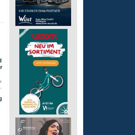
d
r
n
.
g