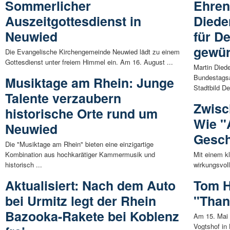
Sommerlicher
Ehren
Auszeitgottesdienst in
Diede
Neuwied
für D
gewür
Die Evangelische Kirchengemeinde Neuwied lädt zu einem
Gottesdienst unter freiem Himmel ein. Am 16. August ...
Martin Died
Bundestagsa
Musiktage am Rhein: Junge
Stadtbild De
Talente verzaubern
Zwisc
historische Orte rund um
Wie "
Neuwied
Gesch
Die "Musiktage am Rhein" bieten eine einzigartige
Kombination aus hochkarätiger Kammermusik und
Mit einem k
historisch ...
wirkungsvoll
Aktualisiert: Nach dem Auto
Tom H
bei Urmitz legt der Rhein
"Than
Bazooka-Rakete bei Koblenz
Am 15. Mai 
Vogtshof in 