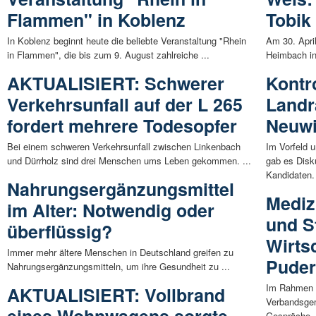
Flammen" in Koblenz
Tobik
In Koblenz beginnt heute die beliebte Veranstaltung "Rhein
Am 30. April
in Flammen", die bis zum 9. August zahlreiche ...
Heimbach in 
AKTUALISIERT: Schwerer
Kontr
Verkehrsunfall auf der L 265
Landr
fordert mehrere Todesopfer
Neuw
Bei einem schweren Verkehrsunfall zwischen Linkenbach
Im Vorfeld 
und Dürrholz sind drei Menschen ums Leben gekommen. ...
gab es Disk
Kandidaten. 
Nahrungsergänzungsmittel
Mediz
im Alter: Notwendig oder
und S
überflüssig?
Wirts
Immer mehr ältere Menschen in Deutschland greifen zu
Puder
Nahrungsergänzungsmitteln, um ihre Gesundheit zu ...
Im Rahmen s
AKTUALISIERT: Vollbrand
Verbandsgem
eines Wohnwagens sorgte
Gespräche .