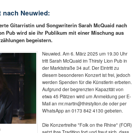
 nach Neuwied:
erte Gitarristin und Songwriterin Sarah McQuaid nach
on Pub wird sie ihr Publikum mit einer Mischung aus
rzählungen begeistern.
Neuwied. Am 6. März 2025 um 19.30 Uhr
tritt Sarah McQuaid im Thirsty Lion Pub in
der Marktstraße 34 auf. Der Eintritt zu
diesem besonderen Konzert ist frei, jedoch
werden Spenden für die Künstlerin erbeten.
Aufgrund der begrenzten Kapazität von
etwa 45 Plätzen wird um Anmeldung per E-
Mail an mr.martin@thirstylion.de oder per
WhatsApp an 0173 842 4130 gebeten.
Die Konzertreihe "Folk on the Rhine" (FOR)
s
setzt ihre Tradition fort und freut sich, dass