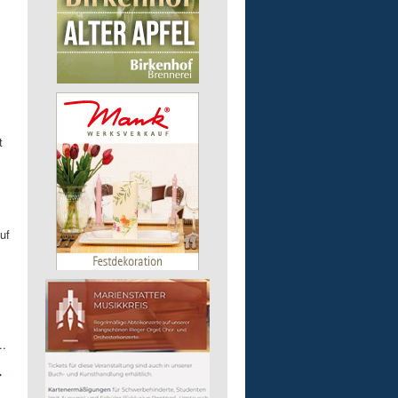
t
uf
..
r