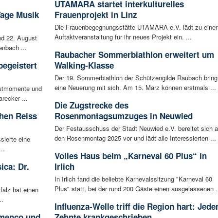
UTAMARA startet interkulturelles
Tage Musik
Frauenprojekt in Linz
Die Frauenbegegnungsstätte UTAMARA e.V. lädt zu einer
Auftaktveranstaltung für ihr neues Projekt ein. ...
d 22. August
enbach ...
Raubacher Sommerbiathlon erweitert um
begeistert
Walking-Klasse
Der 19. Sommerbiathlon der Schützengilde Raubach bring
eine Neuerung mit sich. Am 15. März können erstmals ...
autmomente und
recker ...
Die Zugstrecke des
Chen Reiss
Rosenmontagsumzuges in Neuwied
Der Festausschuss der Stadt Neuwied e.V. bereitet sich a
den Rosenmontag 2025 vor und lädt alle Interessierten ...
ssierte eine
..
Volles Haus beim „Karneval 60 Plus“ in
ica: Dr.
Irlich
In Irlich fand die beliebte Karnevalssitzung "Karneval 60
Plus" statt, bei der rund 200 Gäste einen ausgelassenen .
falz hat einen
..
Influenza-Welle triff die Region hart: Jede
amenco und
Zehnte krankgeschrieben