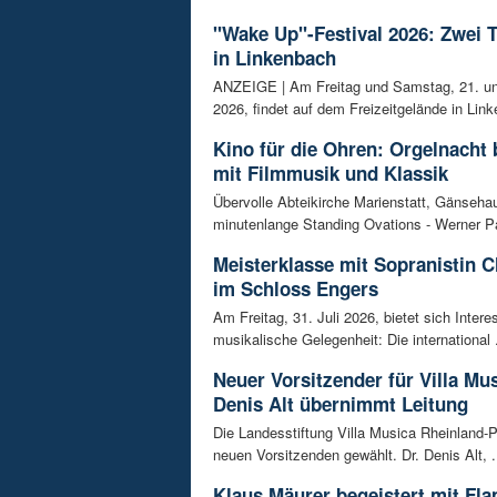
"Wake Up"-Festival 2026: Zwei 
in Linkenbach
ANZEIGE | Am Freitag und Samstag, 21. un
2026, findet auf dem Freizeitgelände in Link
Kino für die Ohren: Orgelnacht 
mit Filmmusik und Klassik
Übervolle Abteikirche Marienstatt, Gänseh
minutenlange Standing Ovations - Werner Pa
Meisterklasse mit Sopranistin 
im Schloss Engers
Am Freitag, 31. Juli 2026, bietet sich Intere
musikalische Gelegenheit: Die international .
Neuer Vorsitzender für Villa Mus
Denis Alt übernimmt Leitung
Die Landesstiftung Villa Musica Rheinland-P
neuen Vorsitzenden gewählt. Dr. Denis Alt, .
Klaus Mäurer begeistert mit Fl