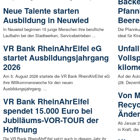
Backe
Neue Talente starten
Pfann
Ausbildung in Neuwied
Beer
In Neuwied beginnen 15 junge Menschen ihre berufliche
Die Pfannku
Laufbahn bei den Stadtwerken, Servicebetrieben ...
ideal für Ki
VR Bank RheinAhrEifel eG
Unfall
startet Ausbildungsjahrgang
Volls
2026
kilom
Am 5. August 2026 startete die VR Bank RheinAhrEifel eG
Auf der Aut
ihre Willkommenswoche für den neuen
(28. Dezembe
Ausbildungsjahrgang. ...
Von M
VR Bank RheinAhrEifel
Recyc
spendet 15.000 Euro bei
Änder
Jubiläums-VOR-TOUR der
Ab Januar 2
Hoffnung
in Kraft, di
Die VR Bank RheinAhrEifel setzt auch in diesem Jahr ihr