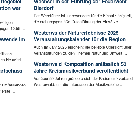
riegebiet
Wechsel in der Führung der Feuerwehr
tion war
Dierdorf
Der Wehrführer ist insbesondere für die Einsatzfähigkeit,
die ordnungsgemäße Durchführung der Einsätze ...
willigen
egen 10.55 ...
Westerwälder Naturerlebnisse 2025
iewende im
Veranstaltungskalender für die Region
Auch im Jahr 2025 erscheint die beliebte Übersicht über
Veranstaltungen zu den Themen Natur und Umwelt ...
eitbach
ses Neuwied ...
Westerwald Komposition anlässlich 50
artschuss
Jahre Kreismusikverband veröffentlicht
Vor über 50 Jahren gründete sich der Kreismusikverband
Westerwald, um die Interessen der Musikvereine ...
ur umfassenden
erste ...