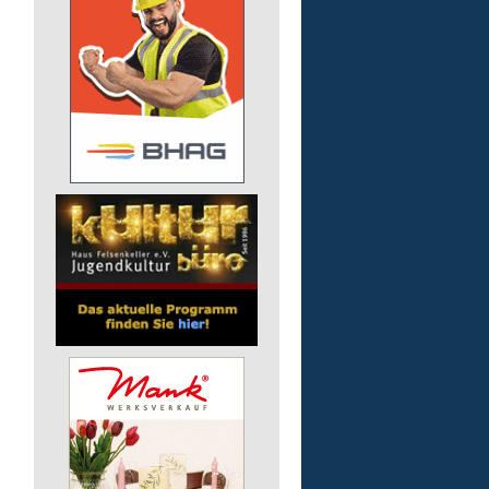
Finanz- und Lohnbuchha
(m/w/d)
Pusch AG
56242 Marienrachdorf