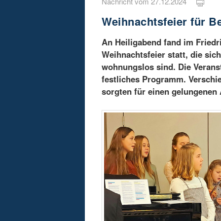
Nachricht vom 27.12.2024
Weihnachtsfeier für B
An Heiligabend fand im Fried
Weihnachtsfeier statt, die sic
wohnungslos sind. Die Verans
festliches Programm. Verschi
sorgten für einen gelungenen