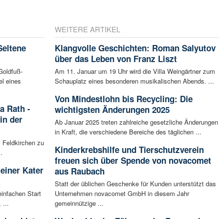
WEITERE ARTIKEL
Seltene
Klangvolle Geschichten: Roman Salyutov
über das Leben von Franz Liszt
Goldfuß-
Am 11. Januar um 19 Uhr wird die Villa Weingärtner zum
l eines
Schauplatz eines besonderen musikalischen Abends. ...
Von Mindestlohn bis Recycling: Die
a Rath -
wichtigsten Änderungen 2025
in der
Ab Januar 2025 treten zahlreiche gesetzliche Änderungen
in Kraft, die verschiedene Bereiche des täglichen ...
l Feldkirchen zu
Kinderkrebshilfe und Tierschutzverein
.
freuen sich über Spende von novacomet
leiner Kater
aus Raubach
Statt der üblichen Geschenke für Kunden unterstützt das
infachen Start
Unternehmen novacomet GmbH in diesem Jahr
 ...
gemeinnützige ...